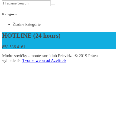
Kategórie
Žiadne kategórie
HOTLINE (24 hours)
858.536.4161
Múdre sovičky - montessori klub Prievidza © 2019 Práva
vyhradené |
Tvorba webu od Azelia.sk