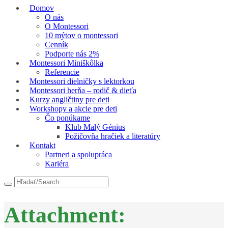
Domov
O nás
O Montessori
10 mýtov o montessori
Cenník
Podporte nás 2%
Montessori Miniškôlka
Referencie
Montessori dielničky s lektorkou
Montessori herňa – rodič & dieťa
Kurzy angličtiny pre deti
Workshopy a akcie pre deti
Čo ponúkame
Klub Malý Génius
Požičovňa hračiek a literatúry
Kontakt
Partneri a spolupráca
Kariéra
Attachment: