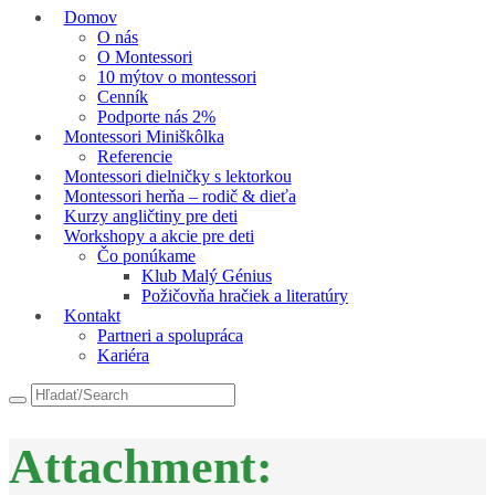
Domov
O nás
O Montessori
10 mýtov o montessori
Cenník
Podporte nás 2%
Montessori Miniškôlka
Referencie
Montessori dielničky s lektorkou
Montessori herňa – rodič & dieťa
Kurzy angličtiny pre deti
Workshopy a akcie pre deti
Čo ponúkame
Klub Malý Génius
Požičovňa hračiek a literatúry
Kontakt
Partneri a spolupráca
Kariéra
Attachment: