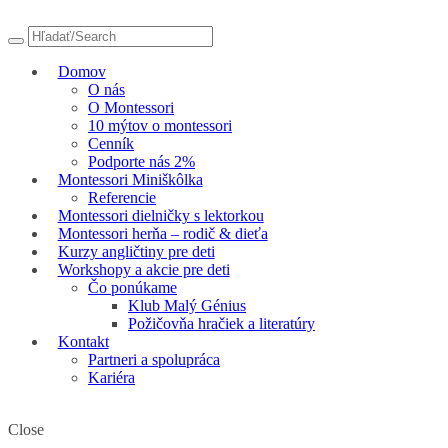
Domov
O nás
O Montessori
10 mýtov o montessori
Cenník
Podporte nás 2%
Montessori Miniškôlka
Referencie
Montessori dielničky s lektorkou
Montessori herňa – rodič & dieťa
Kurzy angličtiny pre deti
Workshopy a akcie pre deti
Čo ponúkame
Klub Malý Génius
Požičovňa hračiek a literatúry
Kontakt
Partneri a spolupráca
Kariéra
Close