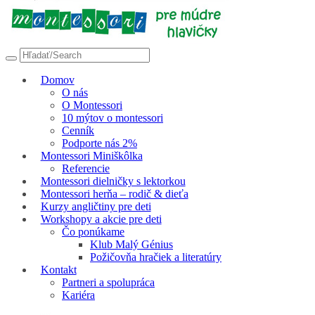
Domov
O nás
O Montessori
10 mýtov o montessori
Cenník
Podporte nás 2%
Montessori Miniškôlka
Referencie
Montessori dielničky s lektorkou
Montessori herňa – rodič & dieťa
Kurzy angličtiny pre deti
Workshopy a akcie pre deti
Čo ponúkame
Klub Malý Génius
Požičovňa hračiek a literatúry
Kontakt
Partneri a spolupráca
Kariéra