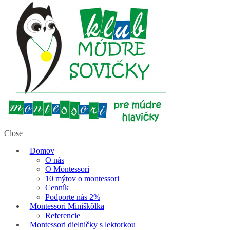
Close
Domov
O nás
O Montessori
10 mýtov o montessori
Cenník
Podporte nás 2%
Montessori Miniškôlka
Referencie
Montessori dielničky s lektorkou