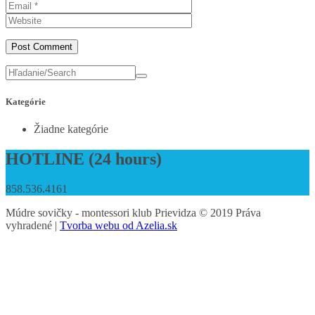
Kategórie
Žiadne kategórie
HOTLINE (24 hours)
858.536.4161
Múdre sovičky - montessori klub Prievidza © 2019 Práva
vyhradené |
Tvorba webu od Azelia.sk