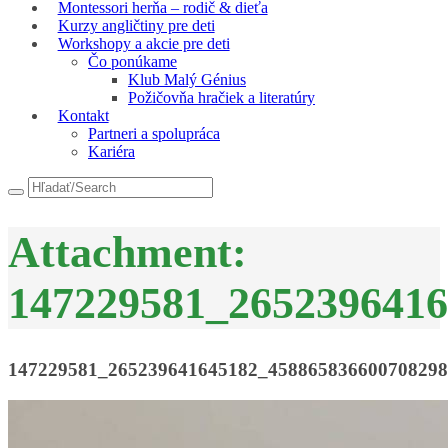
Montessori herňa – rodič & dieťa
Kurzy angličtiny pre deti
Workshopy a akcie pre deti
Čo ponúkame
Klub Malý Génius
Požičovňa hračiek a literatúry
Kontakt
Partneri a spolupráca
Kariéra
Attachment:
147229581_265239641
147229581_265239641645182_45886583660070829