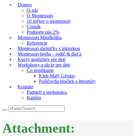
Domov
O nás
O Montessori
10 mýtov o montessori
Cenník
Podporte nás 2%
Montessori Miniškôlka
Referencie
Montessori dielničky s lektorkou
Montessori herňa – rodič & dieťa
Kurzy angličtiny pre deti
Workshopy a akcie pre deti
Čo ponúkame
Klub Malý Génius
Požičovňa hračiek a literatúry
Kontakt
Partneri a spolupráca
Kariéra
Attachment: