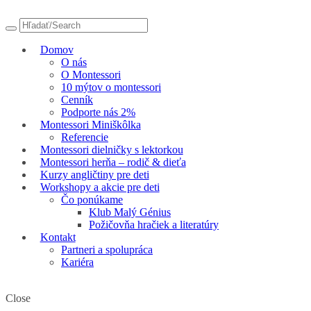
Domov
O nás
O Montessori
10 mýtov o montessori
Cenník
Podporte nás 2%
Montessori Miniškôlka
Referencie
Montessori dielničky s lektorkou
Montessori herňa – rodič & dieťa
Kurzy angličtiny pre deti
Workshopy a akcie pre deti
Čo ponúkame
Klub Malý Génius
Požičovňa hračiek a literatúry
Kontakt
Partneri a spolupráca
Kariéra
Close