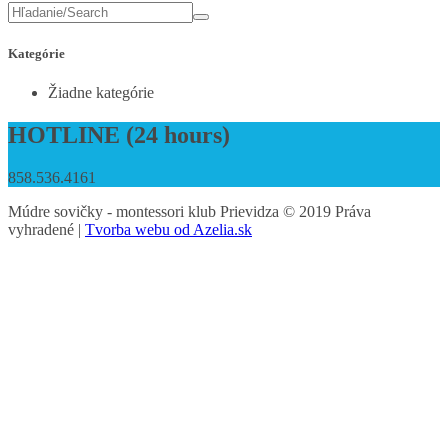
Kategórie
Žiadne kategórie
HOTLINE (24 hours)
858.536.4161
Múdre sovičky - montessori klub Prievidza © 2019 Práva
vyhradené |
Tvorba webu od Azelia.sk