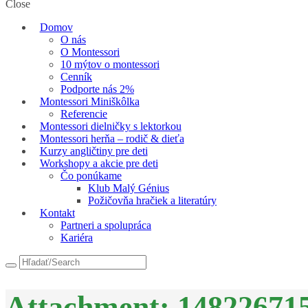
Close
Domov
O nás
O Montessori
10 mýtov o montessori
Cenník
Podporte nás 2%
Montessori Miniškôlka
Referencie
Montessori dielničky s lektorkou
Montessori herňa – rodič & dieťa
Kurzy angličtiny pre deti
Workshopy a akcie pre deti
Čo ponúkame
Klub Malý Génius
Požičovňa hračiek a literatúry
Kontakt
Partneri a spolupráca
Kariéra
Attachment: 14822671