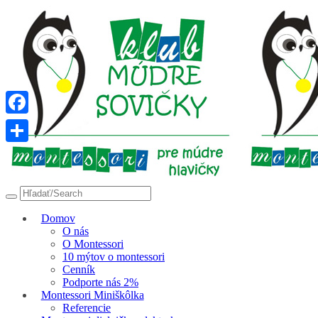
Facebook
Share
Domov
O nás
O Montessori
10 mýtov o montessori
Cenník
Podporte nás 2%
Montessori Miniškôlka
Referencie