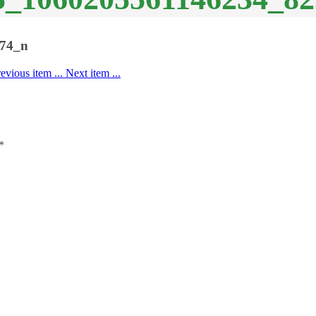
74_n
revious item
...
Next item
...
*