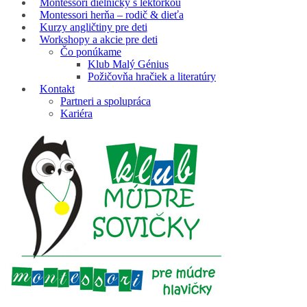
Montessori dielničky s lektorkou
Montessori herňa – rodič & dieťa
Kurzy angličtiny pre deti
Workshopy a akcie pre deti
Čo ponúkame
Klub Malý Génius
Požičovňa hračiek a literatúry
Kontakt
Partneri a spolupráca
Kariéra