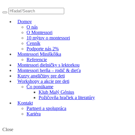
Domov
O nás
O Montessori
10 mýtov o montessori
Cenník
Podporte nás 2%
Montessori Miniškôlka
Referencie
Montessori dielničky s lektorkou
Montessori herňa – rodič & dieťa
Kurzy angličtiny pre deti
Workshopy a akcie pre deti
Čo ponúkame
Klub Malý Génius
Požičovňa hračiek a literatúry
Kontakt
Partneri a spolupráca
Kariéra
Close