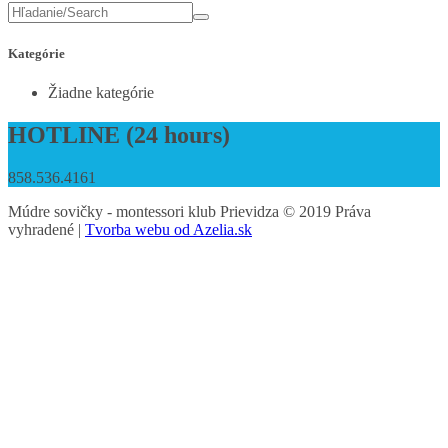
Kategórie
Žiadne kategórie
HOTLINE (24 hours)
858.536.4161
Múdre sovičky - montessori klub Prievidza © 2019 Práva
vyhradené |
Tvorba webu od Azelia.sk