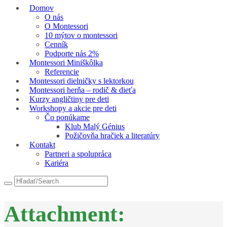
Domov
O nás
O Montessori
10 mýtov o montessori
Cenník
Podporte nás 2%
Montessori Miniškôlka
Referencie
Montessori dielničky s lektorkou
Montessori herňa – rodič & dieťa
Kurzy angličtiny pre deti
Workshopy a akcie pre deti
Čo ponúkame
Klub Malý Génius
Požičovňa hračiek a literatúry
Kontakt
Partneri a spolupráca
Kariéra
Attachment: