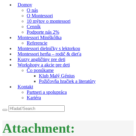
Domov
O nás
O Montessori
10 mýtov o montessori
Cenník
Podporte nás 2%
Montessori Miniškôlka
Referencie
Montessori dielničky s lektorkou
Montessori herňa – rodič & dieťa
Kurzy angličtiny pre deti
Workshopy a akcie pre deti
Čo ponúkame
Klub Malý Génius
Požičovňa hračiek a literatúry
Kontakt
Partneri a spolupráca
Kariéra
Attachment: