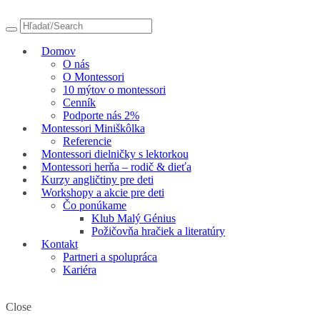
Domov
O nás
O Montessori
10 mýtov o montessori
Cenník
Podporte nás 2%
Montessori Miniškôlka
Referencie
Montessori dielničky s lektorkou
Montessori herňa – rodič & dieťa
Kurzy angličtiny pre deti
Workshopy a akcie pre deti
Čo ponúkame
Klub Malý Génius
Požičovňa hračiek a literatúry
Kontakt
Partneri a spolupráca
Kariéra
Close