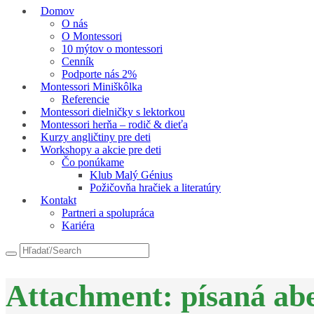
Domov
O nás
O Montessori
10 mýtov o montessori
Cenník
Podporte nás 2%
Montessori Miniškôlka
Referencie
Montessori dielničky s lektorkou
Montessori herňa – rodič & dieťa
Kurzy angličtiny pre deti
Workshopy a akcie pre deti
Čo ponúkame
Klub Malý Génius
Požičovňa hračiek a literatúry
Kontakt
Partneri a spolupráca
Kariéra
Attachment: písaná ab