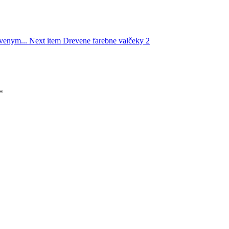
evenym...
Next item
Drevene farebne valčeky 2
*