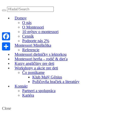
Domov
O nás
O Montessori
10 mýtov o montessori
Cenník
Podporte nás 2%
Facebook
Montessori Miniškôlka
Referencie
Share
Montessori dielničky s lektorkou
Montessori herňa – rodič & dieťa
Kurzy angličtiny pre deti
Workshopy a akcie pre deti
Čo ponúkame
Klub Malý Génius
Požičovňa hračiek a literatúry
Kontakt
Partneri a spolupráca
Kariéra
Close