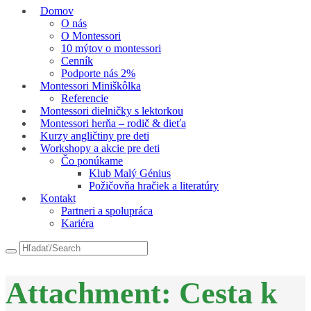
Domov
O nás
O Montessori
10 mýtov o montessori
Cenník
Podporte nás 2%
Montessori Miniškôlka
Referencie
Montessori dielničky s lektorkou
Montessori herňa – rodič & dieťa
Kurzy angličtiny pre deti
Workshopy a akcie pre deti
Čo ponúkame
Klub Malý Génius
Požičovňa hračiek a literatúry
Kontakt
Partneri a spolupráca
Kariéra
Attachment: Cesta k