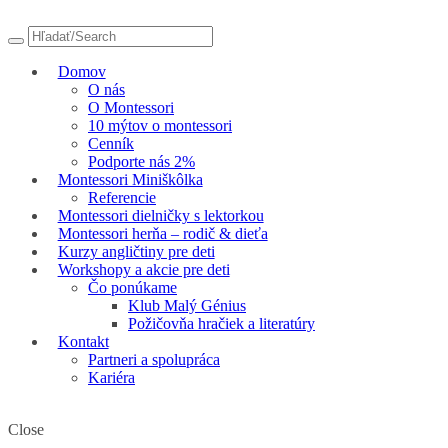
Domov
O nás
O Montessori
10 mýtov o montessori
Cenník
Podporte nás 2%
Montessori Miniškôlka
Referencie
Montessori dielničky s lektorkou
Montessori herňa – rodič & dieťa
Kurzy angličtiny pre deti
Workshopy a akcie pre deti
Čo ponúkame
Klub Malý Génius
Požičovňa hračiek a literatúry
Kontakt
Partneri a spolupráca
Kariéra
Close