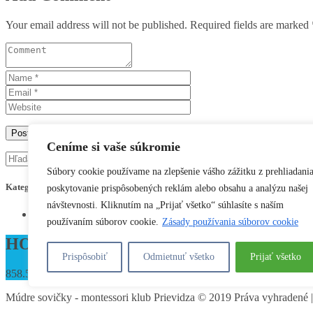
Your email address will not be published. Required fields are marked 
Ceníme si vaše súkromie
Súbory cookie používame na zlepšenie vášho zážitku z prehliadania
Kategórie
poskytovanie prispôsobených reklám alebo obsahu a analýzu našej
návštevnosti. Kliknutím na „Prijať všetko“ súhlasíte s naším
Žiadne kategórie
používaním súborov cookie.
Zásady používania súborov cookie
HOTLINE (24 hours)
Prispôsobiť
Odmietnuť všetko
Prijať všetko
858.536.4161
Múdre sovičky - montessori klub Prievidza © 2019 Práva vyhradené 