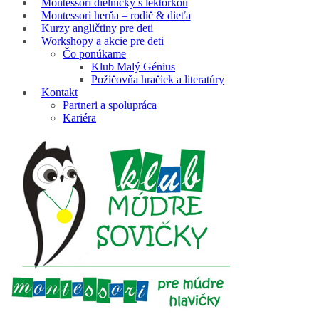
Montessori dielničky s lektorkou
Montessori herňa – rodič & dieťa
Kurzy angličtiny pre deti
Workshopy a akcie pre deti
Čo ponúkame
Klub Malý Génius
Požičovňa hračiek a literatúry
Kontakt
Partneri a spolupráca
Kariéra