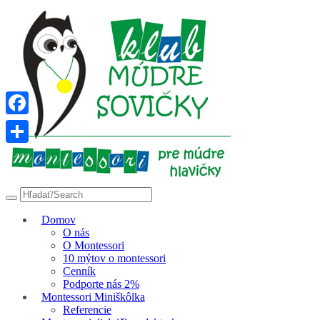
Facebook
Share
Domov
O nás
O Montessori
10 mýtov o montessori
Cenník
Podporte nás 2%
Montessori Miniškôlka
Referencie