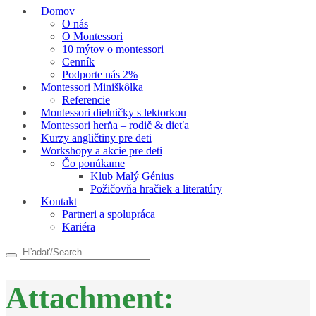
Domov
O nás
O Montessori
10 mýtov o montessori
Cenník
Podporte nás 2%
Montessori Miniškôlka
Referencie
Montessori dielničky s lektorkou
Montessori herňa – rodič & dieťa
Kurzy angličtiny pre deti
Workshopy a akcie pre deti
Čo ponúkame
Klub Malý Génius
Požičovňa hračiek a literatúry
Kontakt
Partneri a spolupráca
Kariéra
Attachment: