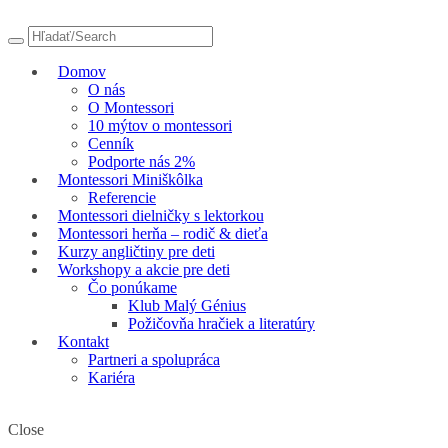
Domov
O nás
O Montessori
10 mýtov o montessori
Cenník
Podporte nás 2%
Montessori Miniškôlka
Referencie
Montessori dielničky s lektorkou
Montessori herňa – rodič & dieťa
Kurzy angličtiny pre deti
Workshopy a akcie pre deti
Čo ponúkame
Klub Malý Génius
Požičovňa hračiek a literatúry
Kontakt
Partneri a spolupráca
Kariéra
Close