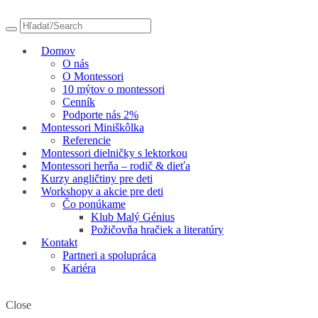
Domov
O nás
O Montessori
10 mýtov o montessori
Cenník
Podporte nás 2%
Montessori Miniškôlka
Referencie
Montessori dielničky s lektorkou
Montessori herňa – rodič & dieťa
Kurzy angličtiny pre deti
Workshopy a akcie pre deti
Čo ponúkame
Klub Malý Génius
Požičovňa hračiek a literatúry
Kontakt
Partneri a spolupráca
Kariéra
Close