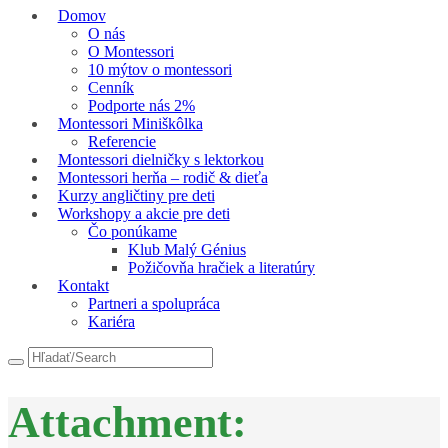
Domov
O nás
O Montessori
10 mýtov o montessori
Cenník
Podporte nás 2%
Montessori Miniškôlka
Referencie
Montessori dielničky s lektorkou
Montessori herňa – rodič & dieťa
Kurzy angličtiny pre deti
Workshopy a akcie pre deti
Čo ponúkame
Klub Malý Génius
Požičovňa hračiek a literatúry
Kontakt
Partneri a spolupráca
Kariéra
Attachment: