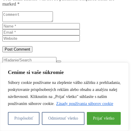
marked *
Ceníme si vaše súkromie
Kategórie
Súbory cookie používame na zlepšenie vášho zážitku z prehliadania,
Žiadne kategórie
poskytovanie prispôsobených reklám alebo obsahu a analýzu našej
HOTLINE (24 hours)
návštevnosti. Kliknutím na „Prijať všetko“ súhlasíte s naším
používaním súborov cookie.
Zásady používania súborov cookie
858.536.4161
Múdre sovičky - montessori klub Prievidza © 2019 Práva
Prispôsobiť
Odmietnuť všetko
Prijať všetko
vyhradené |
Tvorba webu od Azelia.sk