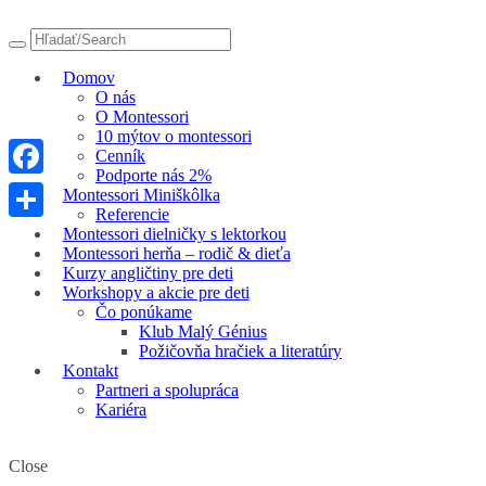
Domov
O nás
O Montessori
10 mýtov o montessori
Cenník
Podporte nás 2%
Facebook
Montessori Miniškôlka
Referencie
Share
Montessori dielničky s lektorkou
Montessori herňa – rodič & dieťa
Kurzy angličtiny pre deti
Workshopy a akcie pre deti
Čo ponúkame
Klub Malý Génius
Požičovňa hračiek a literatúry
Kontakt
Partneri a spolupráca
Kariéra
Close