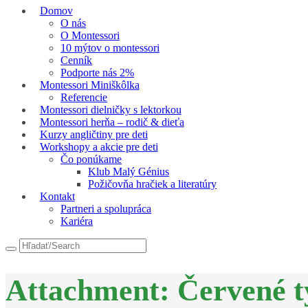
Domov
O nás
O Montessori
10 mýtov o montessori
Cenník
Podporte nás 2%
Montessori Miniškôlka
Referencie
Montessori dielničky s lektorkou
Montessori herňa – rodič & dieťa
Kurzy angličtiny pre deti
Workshopy a akcie pre deti
Čo ponúkame
Klub Malý Génius
Požičovňa hračiek a literatúry
Kontakt
Partneri a spolupráca
Kariéra
Attachment: Červené t