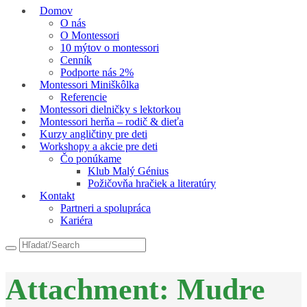
Domov
O nás
O Montessori
10 mýtov o montessori
Cenník
Podporte nás 2%
Montessori Miniškôlka
Referencie
Montessori dielničky s lektorkou
Montessori herňa – rodič & dieťa
Kurzy angličtiny pre deti
Workshopy a akcie pre deti
Čo ponúkame
Klub Malý Génius
Požičovňa hračiek a literatúry
Kontakt
Partneri a spolupráca
Kariéra
Attachment: Mudre