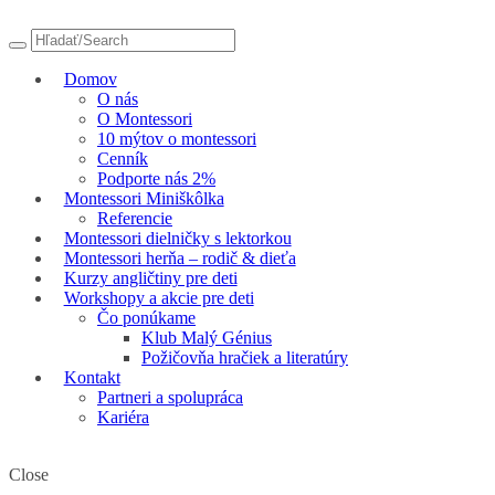
Domov
O nás
O Montessori
10 mýtov o montessori
Cenník
Podporte nás 2%
Montessori Miniškôlka
Referencie
Montessori dielničky s lektorkou
Montessori herňa – rodič & dieťa
Kurzy angličtiny pre deti
Workshopy a akcie pre deti
Čo ponúkame
Klub Malý Génius
Požičovňa hračiek a literatúry
Kontakt
Partneri a spolupráca
Kariéra
Close